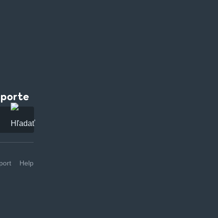
pporte
ort
Help